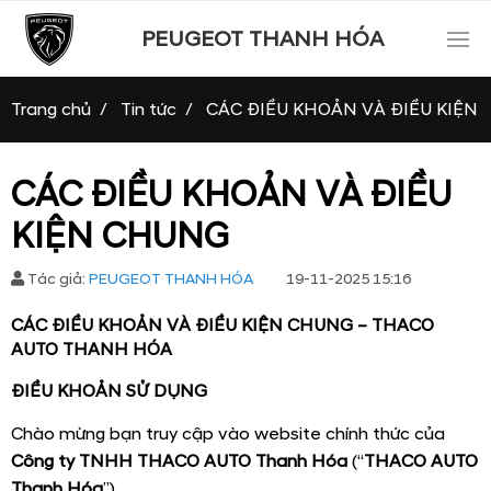
PEUGEOT THANH HÓA
Trang chủ
Tin tức
CÁC ĐIỀU KHOẢN VÀ ĐIỀU KIỆN
CÁC ĐIỀU KHOẢN VÀ ĐIỀU
KIỆN CHUNG
Tác giả:
PEUGEOT THANH HÓA
19-11-2025 15:16
CÁC ĐIỀU KHOẢN VÀ ĐIỀU KIỆN CHUNG – THACO
AUTO THANH HÓA
ĐIỀU KHOẢN SỬ DỤNG
Chào mừng bạn truy cập vào website chính thức của
Công ty TNHH THACO AUTO Thanh Hóa
(“
THACO AUTO
Thanh Hóa
”).