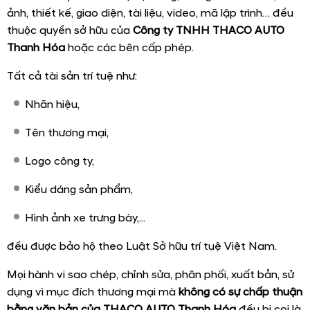
ảnh, thiết kế, giao diện, tài liệu, video, mã lập trình… đều
thuộc quyền sở hữu của
Công ty TNHH THACO AUTO
Thanh Hóa
hoặc các bên cấp phép.
Tất cả tài sản trí tuệ như:
Nhãn hiệu,
Tên thương mại,
Logo công ty,
Kiểu dáng sản phẩm,
Hình ảnh xe trưng bày,...
đều được bảo hộ theo Luật Sở hữu trí tuệ Việt Nam.
Mọi hành vi sao chép, chỉnh sửa, phân phối, xuất bản, sử
dụng vì mục đích thương mại mà
không có sự chấp thuận
bằng văn bản của THACO AUTO Thanh Hóa
đều bị coi là