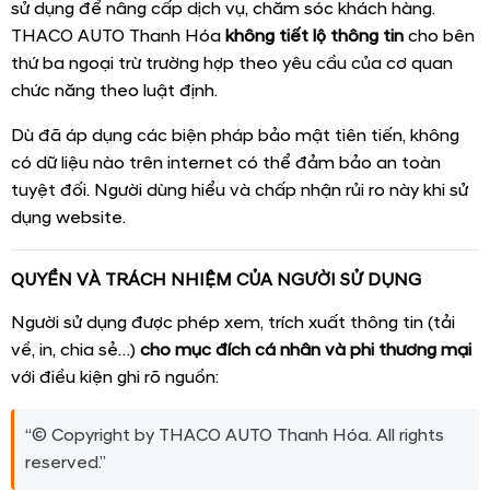
sử dụng để nâng cấp dịch vụ, chăm sóc khách hàng.
THACO AUTO Thanh Hóa
không tiết lộ thông tin
cho bên
thứ ba ngoại trừ trường hợp theo yêu cầu của cơ quan
chức năng theo luật định.
Dù đã áp dụng các biện pháp bảo mật tiên tiến, không
có dữ liệu nào trên internet có thể đảm bảo an toàn
tuyệt đối. Người dùng hiểu và chấp nhận rủi ro này khi sử
dụng website.
QUYỀN VÀ TRÁCH NHIỆM CỦA NGƯỜI SỬ DỤNG
Người sử dụng được phép xem, trích xuất thông tin (tải
về, in, chia sẻ…)
cho mục đích cá nhân và phi thương mại
với điều kiện ghi rõ nguồn:
“© Copyright by THACO AUTO Thanh Hóa. All rights
reserved.”