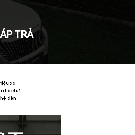
ÁP TRẢ
hiệu xe
a đời như
ghệ tiên