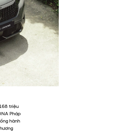
168 triệu
g DNA Pháp
đồng hành
chương