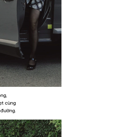
ng,
oạt cùng
 đường.