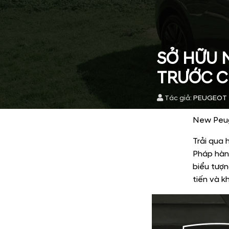
SỞ HỮU 
TRƯỚC CH
Tác giả:
PEUGEOT
New Peug
Trải qua 
Pháp hàn
biểu tượn
tiến và 