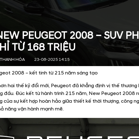
NEW PEUGEOT 2008 – SUV PH
Ỉ TỪ 168 TRIỆU
 THANH HÓA
23-08-2025 14:15
eot 2008 – kết tinh từ 215 năm sáng tạo
hơn hai thế kỷ đổi mới, Peugeot đã khẳng định vị thế thương 
g đầu. Đúc kết từ hành trình 215 năm, New Peugeot 2008 r
g của sự kết hợp hoàn hảo giữa thiết kế thời thượng, công n
khả năng vận hành mạnh mẽ.