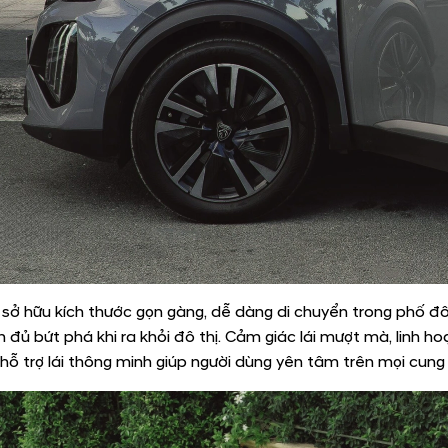
ở hữu kích thước gọn gàng, dễ dàng di chuyển trong phố đô
 đủ bứt phá khi ra khỏi đô thị. Cảm giác lái mượt mà, linh h
hỗ trợ lái thông minh giúp người dùng yên tâm trên mọi cung