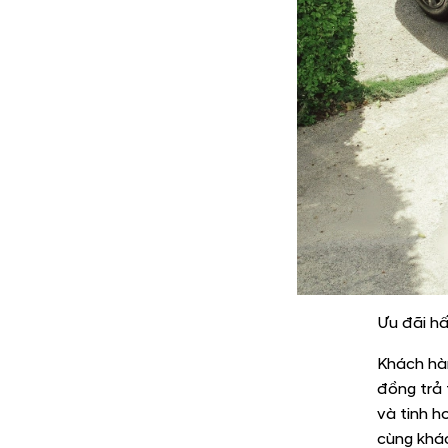
Ưu đãi h
Khách hà
đồng trả 
và tinh h
cùng khác