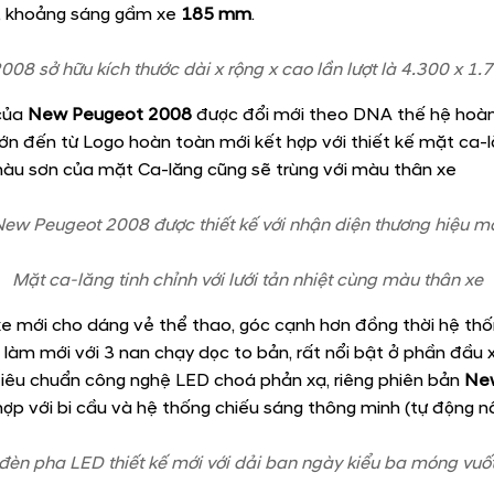
ỉnh điện​
í 10 inch
 đỗ xe trước & sau​
 sau, giả lập 360 độ
àn chủ động.​
a New Peugeot 2008 Premium
sở hữu kích thước dài x rộng x cao lần lượt là
4.300 x 1.770 
, khoảng sáng gầm xe
185 mm
.