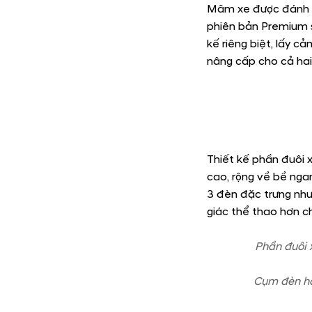
New Peugeot 20
Thiết kế ngoại hình
Peugeot, khác biệt 
nổi khối, đồng thời