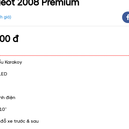
eot 2008 Premium
h giá
)
00 đ
u Karakoy​
LED​
nh điện​
10”​
đỗ xe trước & sau​