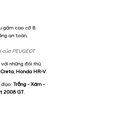
ẫu gầm cao cỡ B
ăng an toàn.
ới của PEUGEOT
với những đối thủ
ai Creta, Honda HR-V
.
ủ đạo:
Trắng - Xám -
t 2008 GT
.