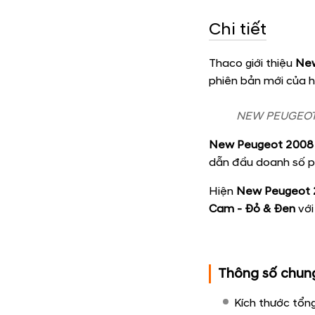
Chi tiết
Thaco giới thiệu
New
phiên bản mới của hã
NEW PEUGEOT 2
New Peugeot 2008
dẫn đầu doanh số 
Hiện
New Peugeot 
Cam - Đỏ & Đen
với