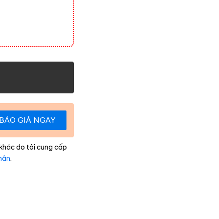
BÁO GIÁ NGAY
 khác do tôi cung cấp
hân
.