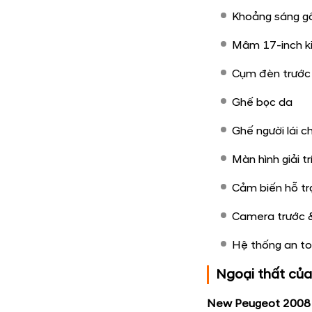
Thông số chun
Kích thước tổn
Khoảng sáng 
Mâm 17-inch ki
Cụm đèn trước
Ghế bọc da​