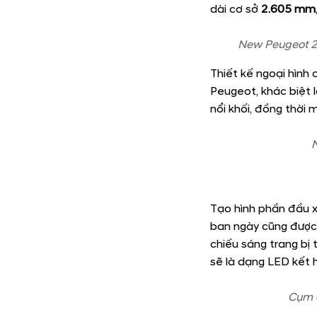
Ghế người lái ch
Màn hình giải tr
Cảm biến hỗ trợ
Camera trước &
Hệ thống an to
Ngoại thất củ
New Peugeot 2008
dài cơ sở
2.605 mm