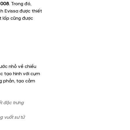
.770 x 1.550 mm
 toàn mới của
ăng to bản tạo hình