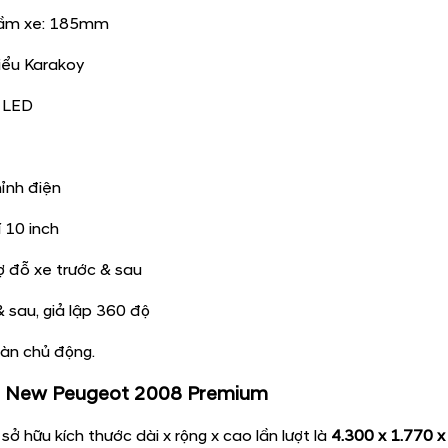
Màu sắc xe New Peugeot 2008 được bán tại Việt Nam
g của New Peugeot 2008 Premium
g thể (DxRxC): 4.300 x 1.785 x 1.580 mm
gầm xe: 185mm
ểu Karakoy​
 LED​