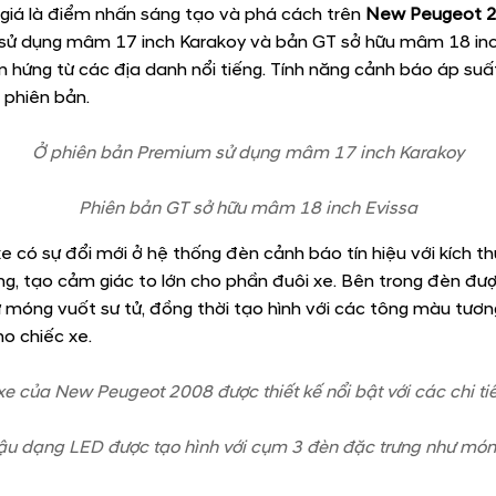
08 sở hữu kích thước dài x rộng x cao lần lượt là 4.300 x 1
 của
New Peugeot 2008
được đổi mới theo DNA thế hệ hoàn
lớn đến từ Logo hoàn toàn mới kết hợp với thiết kế mặt ca-l
 màu sơn của mặt Ca-lăng cũng sẽ trùng với màu thân xe