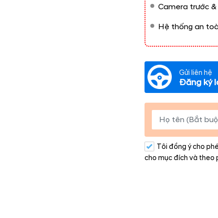
Camera trước & 
Hệ thống an toà
Gửi liên hệ
Đăng ký l
Tôi đồng ý cho phé
cho mục đích và theo 