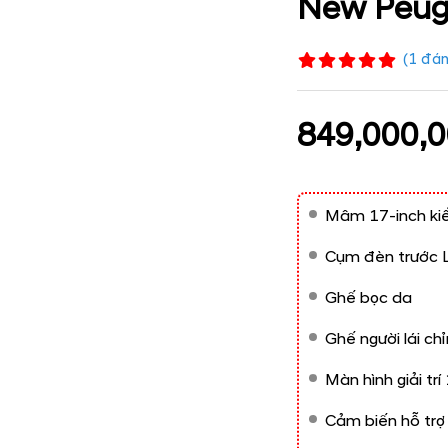
New Peug
(
1
đán
849,000,0
Mâm 17-inch kiể
Cụm đèn trước 
Ghế bọc da​
Ghế người lái chỉ
Màn hình giải trí 
Cảm biến hỗ trợ 